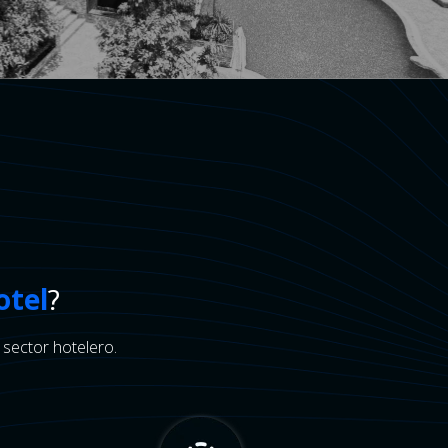
otel
?
 sector hotelero.