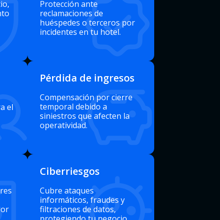
io,
Protección ante
nto
reclamaciones de
huéspedes o terceros por
incidentes en tu hotel.
Pérdida de ingresos
Compensación por cierre
temporal debido a
a el
siniestros que afecten la
operatividad.
Ciberriesgos
res
Cubre ataques
informáticos, fraudes y
por
filtraciones de datos,
protegiendo tu negocio.