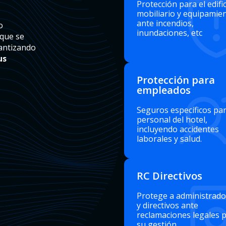
Protección para el edific
mobiliario y equipamie
ante incendios,
o
inundaciones, etc
 que se
rantizando
us
Protección para
empleados
Seguros específicos par
personal del hotel,
incluyendo accidentes
laborales y salud.
RC Directivos
Protege a administrado
y directivos ante
reclamaciones legales 
su gestión.